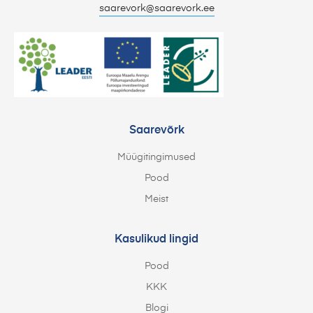
saarevork@saarevork.ee
Saarevõrk
Müügitingimused
Pood
Meist
Kasulikud lingid
Pood
KKK
Blogi