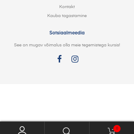
Kontakt
Kauba tagastamine
Sotsiaalmeedia
See on mugav võimalus olla meie tegemistega kursis!
0