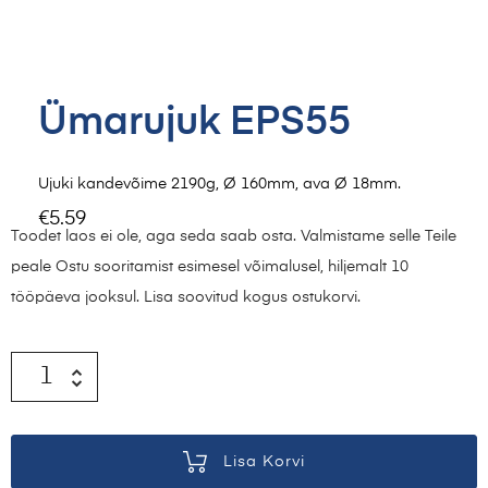
Ümarujuk EPS55
Ujuki kandevõime 2190g, Ø 160mm, ava Ø 18mm.
€
5.59
Toodet laos ei ole, aga seda saab osta. Valmistame selle Teile
peale Ostu sooritamist esimesel võimalusel, hiljemalt 10
tööpäeva jooksul. Lisa soovitud kogus ostukorvi.
Lisa Korvi