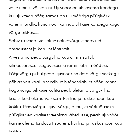
vette tünnist või kastist. Ujuvnöör on ühtlasema kandega,
kui ujukitega nöör, samas on ujuvnööriga püügivõrk
vähem tundlik, kuna nöör kannab ühtlase kandega kogu
võrgu pikkuses.
Sobiv ujuvnöör valitakse nakkevõrgule soovitud
omadustest ja kaalust lähtuvalt.
Arvestama peab võrgulina kaalu, mis sõltub
silmasuurusest, sügavusest ja tamiili läbi- mõõdust.
Põhjavõrgu puhul peab ujuvnöör hoidma võrgu veekogu
põhjas vertikaal- asendis, mis tähendab, et nööri kanne
kogu võrgu pikkuse kohta peab ületama võrgu- lina
kaalu, kuid olema väiksem, kui lina ja raskusnööri kaal
kokku. Pinnavõrgu (ujuv- võrgu) puhul, et võrk tõuseks
püügiks vertikaalselt veepinna lähedusse, peab ujuvnööri
kanne olema tunduvalt suurem, kui lina ja raskusnööri kaal
kokku.