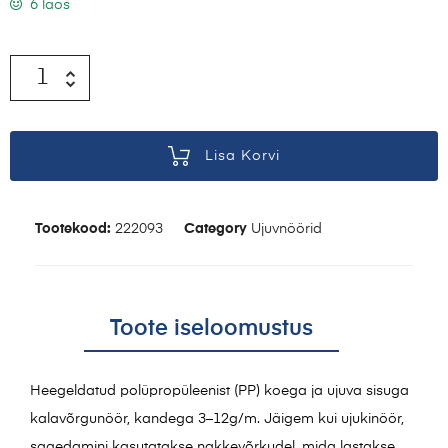
6 laos
Lisa Korvi
Tootekood:
222093
Category
Ujuvnöörid
Toote iseloomustus
Heegeldatud polüpropüleenist (PP) koega ja ujuva sisuga
kalavõrgunöör, kandega 3–12g/m. Jäigem kui ujukinöör,
sagedamini kasutatakse nakkevõrkudel, mida lastakse