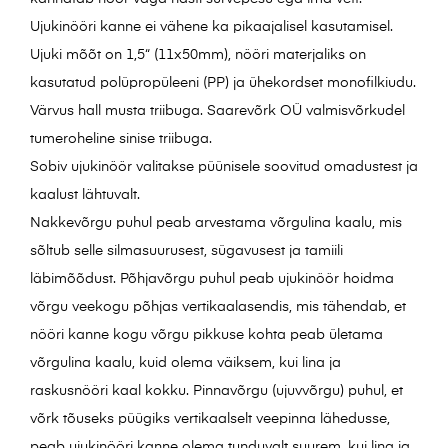
Ujukinööri kanne ei vähene ka pikaajalisel kasutamisel.
Ujuki mõõt on 1,5“ (11x50mm), nööri materjaliks on
kasutatud polüpropüleeni (PP) ja ühekordset monofilkiudu.
Värvus hall musta triibuga. Saarevõrk OÜ valmisvõrkudel
tumeroheline sinise triibuga.
Sobiv ujukinöör valitakse püünisele soovitud omadustest ja
kaalust lähtuvalt.
Nakkevõrgu puhul peab arvestama võrgulina kaalu, mis
sõltub selle silmasuurusest, sügavusest ja tamiili
läbimõõdust. Põhjavõrgu puhul peab ujukinöör hoidma
võrgu veekogu põhjas vertikaalasendis, mis tähendab, et
nööri kanne kogu võrgu pikkuse kohta peab ületama
võrgulina kaalu, kuid olema väiksem, kui lina ja
raskusnööri kaal kokku. Pinnavõrgu (ujuvvõrgu) puhul, et
võrk tõuseks püügiks vertikaalselt veepinna lähedusse,
peab ujukinööri kanne olema tunduvalt suurem, kui lina ja