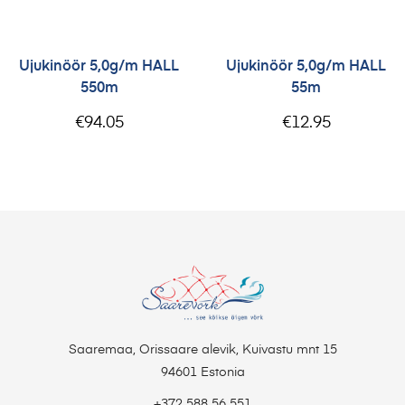
Ujukinöör 5,0g/m HALL
Ujukinöör 5,0g/m HALL
550m
55m
€
94.05
€
12.95
Saaremaa, Orissaare alevik, Kuivastu mnt 15
94601 Estonia
+372 588 56 551