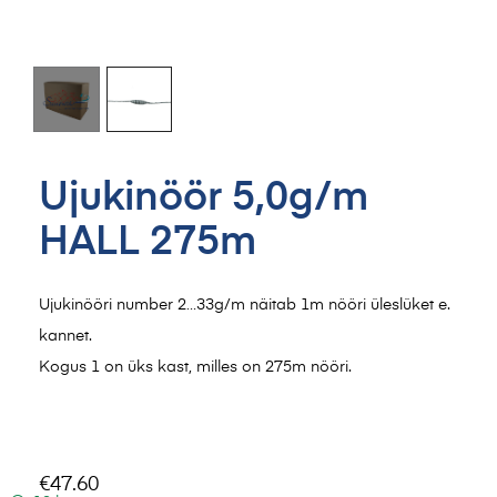
Ujukinöör 5,0g/m
HALL 275m
Ujukinööri number 2…33g/m näitab 1m nööri üleslüket e.
kannet.
Kogus 1 on üks kast, milles on 275m nööri.
€
47.60