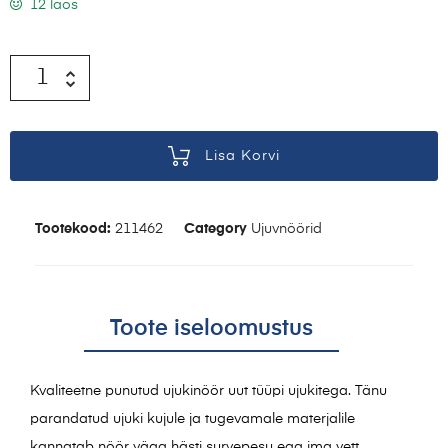
12 laos
Lisa Korvi
Tootekood:
211462
Category
Ujuvnöörid
Toote iseloomustus
Kvaliteetne punutud ujukinöör uut tüüpi ujukitega. Tänu
parandatud ujuki kujule ja tugevamale materjalile
kannatab nöör väga hästi survepesu ega ima vett.