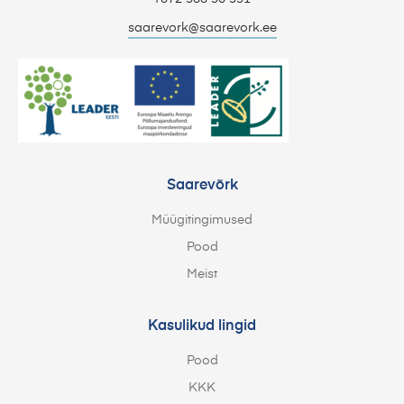
saarevork@saarevork.ee
Saarevõrk
Müügitingimused
Pood
Meist
Kasulikud lingid
Pood
KKK