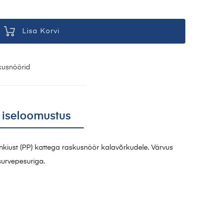
Lisa Korvi
kusnöörid
 iseloomustus
iust (PP) kattega raskusnöör kalavõrkudele. Värvus
survepesuriga.