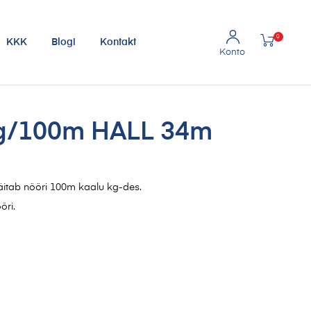
0
KKK
Blogi
Kontakt
kg/100m HALL 34m
äitab nööri 100m kaalu kg-des.
öri.