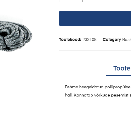
Tootekood:
233108
Category
Ras
Toote
Pehme heegeldatud polüpropüleenk
hall. Kannatab võrkude pesemist 