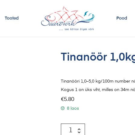
Tooted
Pood
Tinanöör 1,0
Tinanööri 1,0–5,0 kg/100m number n
Kogus 1 on üks viht, milles on 34m nö
€
5.80
8 laos