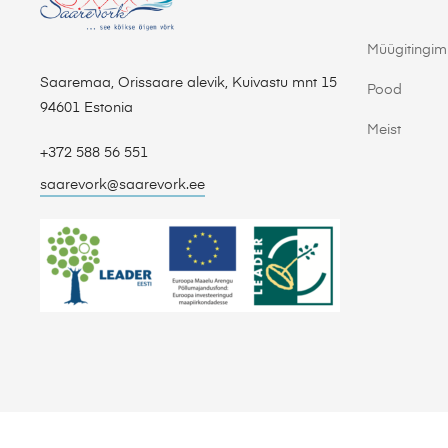
Müügitingi
Saaremaa, Orissaare alevik, Kuivastu mnt 15
Pood
94601 Estonia
Meist
+372 588 56 551
saarevork@saarevork.ee