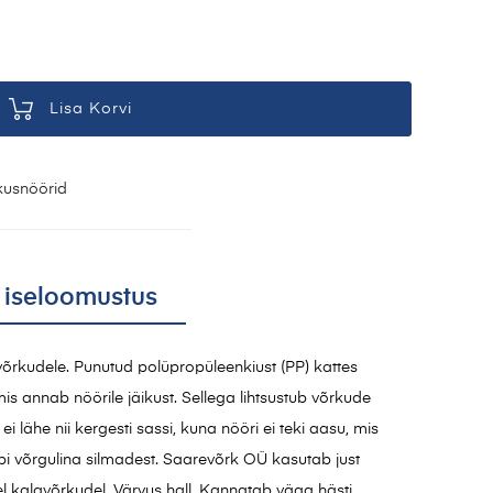
Lisa Korvi
kusnöörid
 iseloomustus
õrkudele. Punutud polüpropüleenkiust (PP) kattes
is annab nöörile jäikust. Sellega lihtsustub võrkude
i lähe nii kergesti sassi, kuna nööri ei teki aasu, mis
äbi võrgulina silmadest. Saarevõrk OÜ kasutab just
l kalavõrkudel. Värvus hall. Kannatab väga hästi