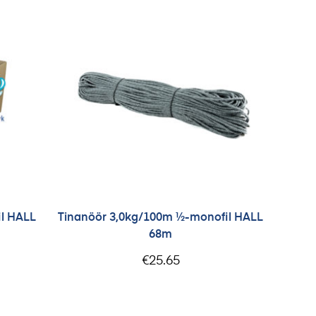
l HALL
Tinanöör 3,0kg/100m ½-monofil HALL
68m
€
25.65