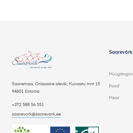
Saarevõrk
Müügitingi
Saaremaa, Orissaare alevik, Kuivastu mnt 15
Pood
94601 Estonia
Meist
+372 588 56 551
saarevork@saarevork.ee