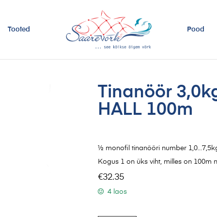
Tooted
Pood
Tinanöör 3,0
HALL 100m
½ monofil tinanööri number 1,0…7,5
Kogus 1 on üks viht, milles on 100m n
€
32.35
4 laos