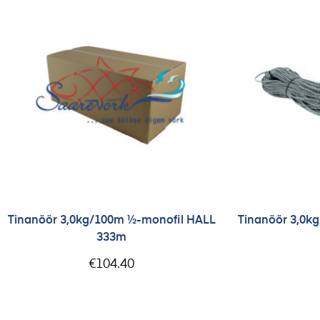
Tinanöör 3,0kg/100m ½-monofil HALL
Tinanöör 3,0k
333m
€
104.40