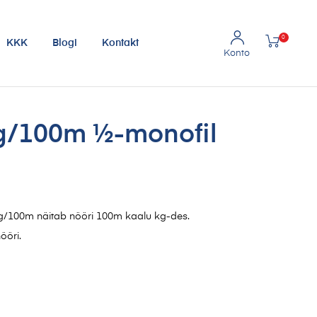
0
KKK
Blogi
Kontakt
kg/100m ½-monofil
kg/100m näitab nööri 100m kaalu kg-des.
ööri.