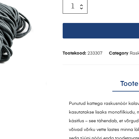
Tootekood:
233307
Category
Ras
Toote
Punutud kattega raskusnöör kalav
kasutatakse lisaks monofilkiudu, m
käsitlus – see tähendab, et võrgud e
võivad võrku vette lastes minna l
seda tüüpi nööri enda toodetavate