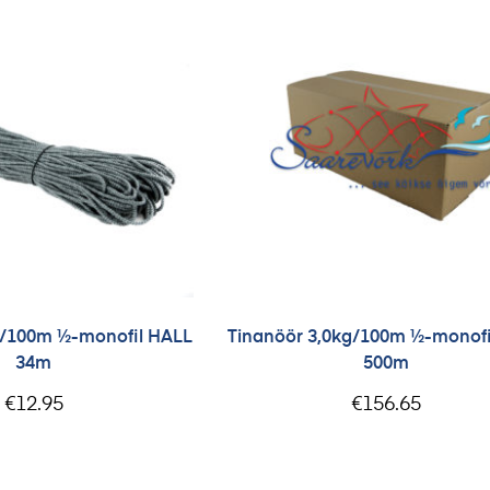
g/100m ½-monofil HALL
Tinanöör 3,0kg/100m ½-monofi
34m
500m
€
12.95
€
156.65