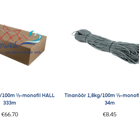
g/100m ½-monofil HALL
Tinanöör 1,8kg/100m ½-monofi
333m
34m
€
66.70
€
8.45