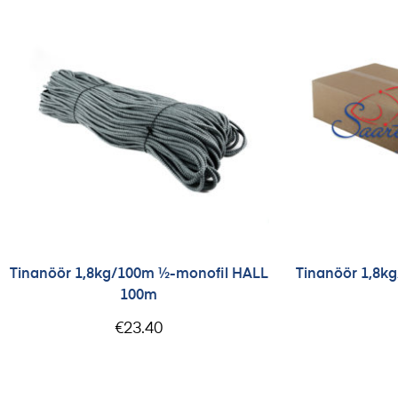
Tinanöör 1,8kg/100m ½-monofil HALL
Tinanöör 1,8k
100m
€
23.40