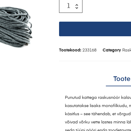
Tootekood:
233168
Category
Ras
Toote
Punutud kattega raskusnöör kalav
kasutatakse lisaks monofilkiudu, m
käsitlus – see tähendab, et võrgud e
võivad võrku vette lastes minna l
seda tüüpi nööri enda toodetavate