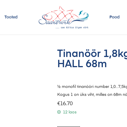
Tooted
Pood
Tinanöör 1,8
HALL 68m
½ monofil tinanööri number 1,0…7,5
Kogus 1 on üks viht, milles on 68m nö
€
16.70
12 laos