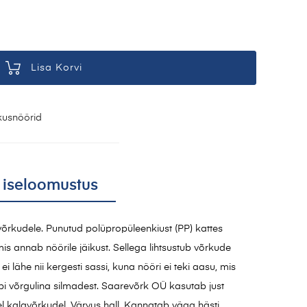
Lisa Korvi
kusnöörid
 iseloomustus
õrkudele. Punutud polüpropüleenkiust (PP) kattes
is annab nöörile jäikust. Sellega lihtsustub võrkude
i lähe nii kergesti sassi, kuna nööri ei teki aasu, mis
äbi võrgulina silmadest. Saarevõrk OÜ kasutab just
l kalavõrkudel. Värvus hall. Kannatab väga hästi