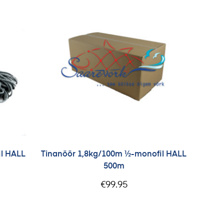
l HALL
Tinanöör 1,8kg/100m ½-monofil HALL
500m
€
99.95