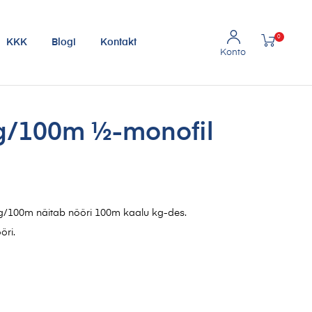
0
KKK
Blogi
Kontakt
kg/100m ½-monofil
kg/100m näitab nööri 100m kaalu kg-des.
öri.