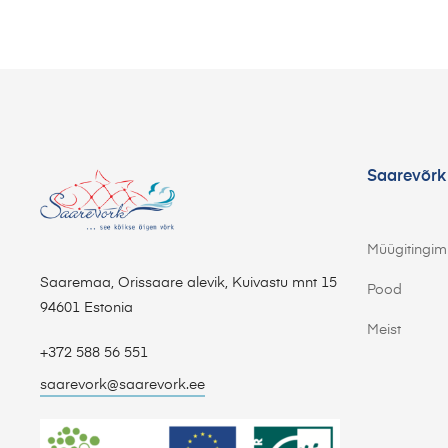
Saarevõrk
Müügitingi
Saaremaa, Orissaare alevik, Kuivastu mnt 15
Pood
94601 Estonia
Meist
+372 588 56 551
saarevork@saarevork.ee