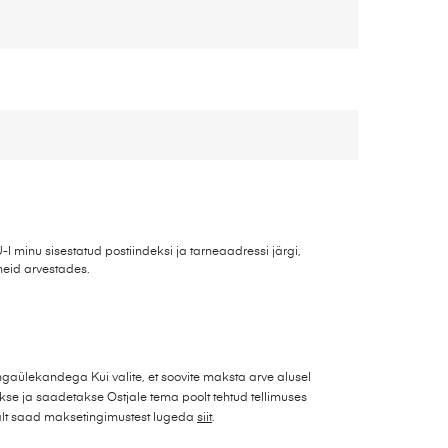
 minu sisestatud postiindeksi ja tarneaadressi järgi,
meid arvestades.
gaülekandega Kui valite, et soovite maksta arve alusel
se ja saadetakse Ostjale tema poolt tehtud tellimuses
alt saad maksetingimustest lugeda
siit
.