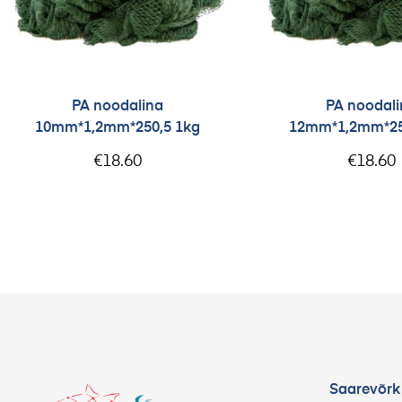
PA noodalina
PA noodali
10mm*1,2mm*250,5 1kg
12mm*1,2mm*25
€
18.60
€
18.60
Saarevõrk