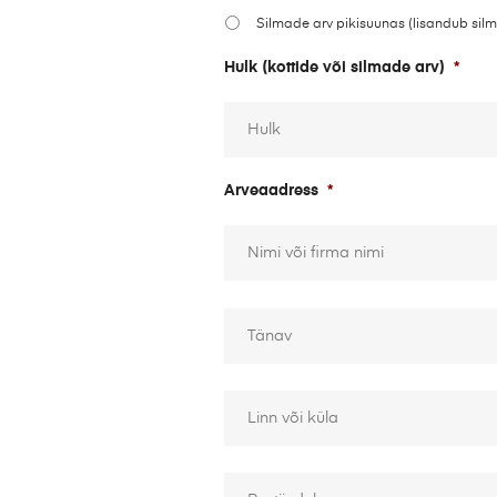
Silmade arv pikisuunas (lisandub silm
Hulk (kottide või silmade arv)
*
Arveaadress
*
A
a
d
r
e
s
s
*