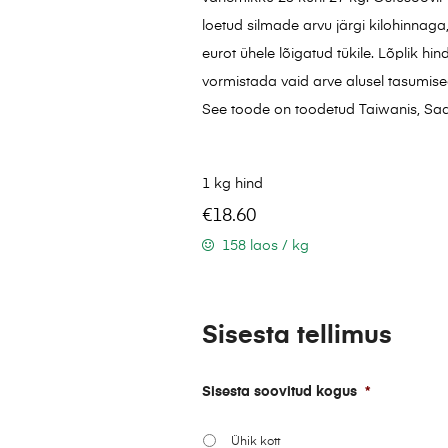
loetud silmade arvu järgi kilohinnaga,
eurot ühele lõigatud tükile. Lõplik hi
vormistada vaid arve alusel tasumis
See toode on toodetud Taiwanis, Saa
1 kg hind
€
18.60
158 laos / kg
Sisesta tellimus
Sisesta soovitud kogus
*
Ühik kott