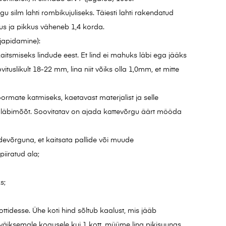
u silm lahti rombikujuliseks. Täiesti lahti rakendatud
vus ja pikkus väheneb 1,4 korda.
japidamine):
itsmiseks lindude eest. Et lind ei mahuks läbi ega jääks
vituslikult 18-22 mm, lina niit võiks olla 1,0mm, et mitte
oormate katmiseks, kaetavast materjalist ja selle
di läbimõõt. Soovitatav on ajada kattevõrgu äärt mööda
devõrguna, et kaitsata pallide või muude
piiratud ala;
s;
ttidesse. Ühe koti hind sõltub kaalust, mis jääb
väiksemale kogusele kui 1 kott, müüme lina pikisuunas