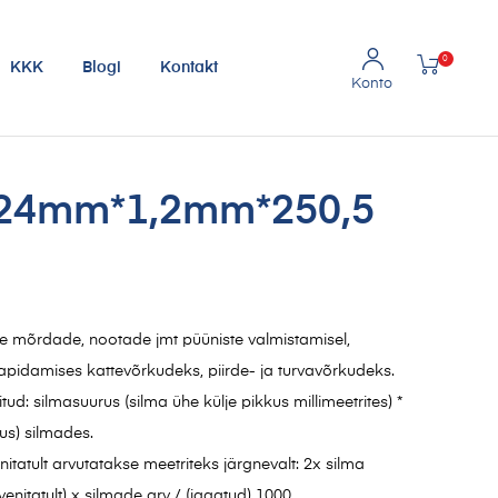
0
KKK
Blogi
Kontakt
 24mm*1,2mm*250,5
 mõrdade, nootade jmt püüniste valmistamisel,
pidamises kattevõrkudeks, piirde- ja turvavõrkudeks.
ud: silmasuurus (silma ühe külje pikkus millimeetrites) *
ius) silmades.
tatult arvutatakse meetriteks järgnevalt: 2x silma
enitatult) x silmade arv / (jagatud) 1000.