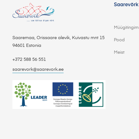
Saarevõrk
Müügitingi
Saaremaa, Orissaare alevik, Kuivastu mnt 15
Pood
94601 Estonia
Meist
+372 588 56 551
saarevork@saarevork.ee