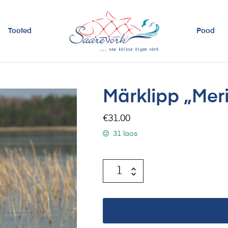
Tooted
Pood
Märklipp „Mer
€
31.00
31 laos