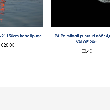
i-2“ 150cm kahe lipuga
PA Palmikfall punutud nöör 
VALGE 20m
€
28.00
€
8.40