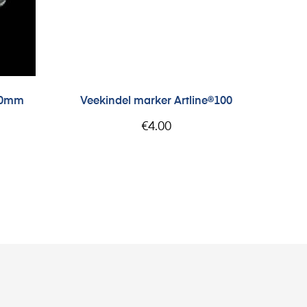
4,0mm
Veekindel marker Artline®100
€
4.00