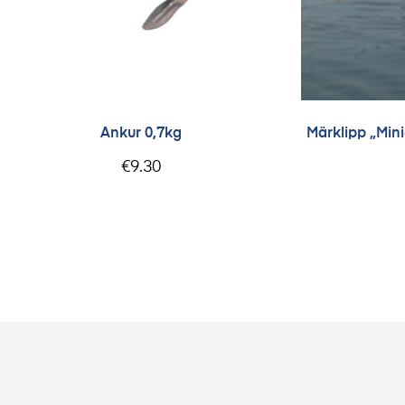
Ankur 0,7kg
Märklipp „Min
€
9.30