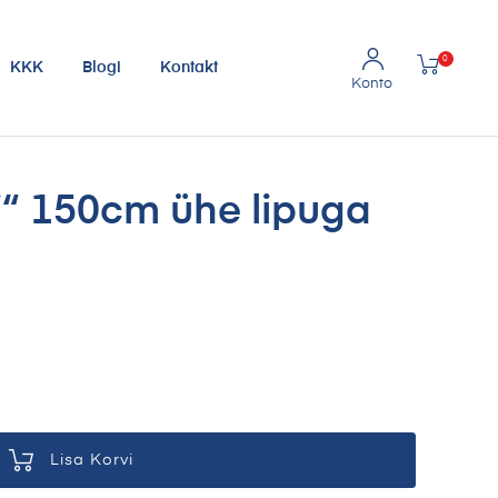
0
KKK
Blogi
Kontakt
i“ 150cm ühe lipuga
Lisa Korvi