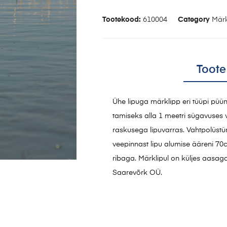
Tootekood:
610004
Category
Märk
Toote
Ühe lipuga märklipp eri tüüpi püü
tamiseks alla 1 meetri sügavuses 
raskusega lipuvarras. Vahtpolüst
veepinnast lipu alumise ääreni 7
ribaga. Märklipul on küljes aasag
Saarevõrk OÜ.