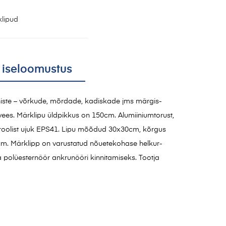
lipud
 iseloomustus
niste – võrkude, mõrdade, kadiskade jms märgis-
vees. Märklipu üldpikkus on 150cm. Alumiiniumtorust,
üroolist ujuk EPS41. Lipu mõõdud 30x30cm, kõrgus
0cm. Märklipp on varustatud nõuetekohase helkur-
a polüesternöör ankrunööri kinnitamiseks. Tootja